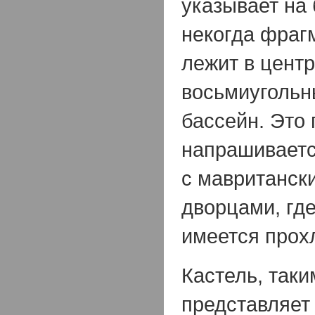
указывает на
некогда фраг
лежит в центр
восьмиуголь
бассейн. Это
напрашиваетс
с мавританск
дворцами, гд
имеется прох
Кастель, таки
представляет 