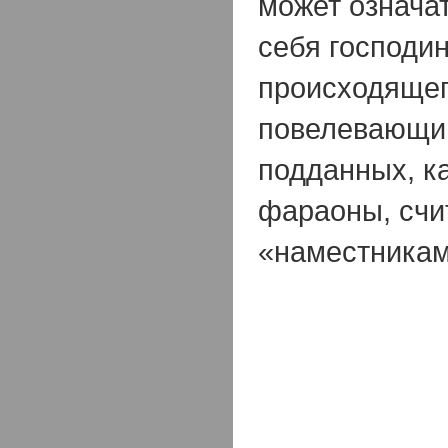
может означат
себя господи
происходящег
повелевающим
подданных, ка
фараоны, счи
«наместникам