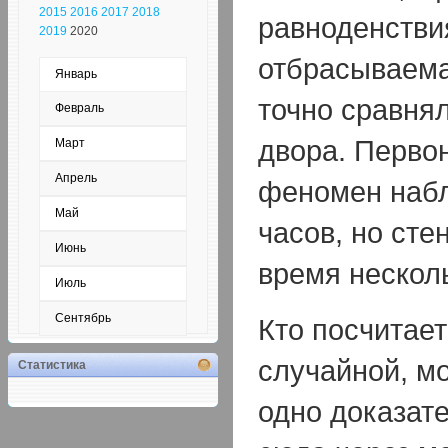
2015
2016
2017
2018
равноденствия
2019
2020
отбрасываема
Январь
точно сравня
Февраль
двора. Перво
Март
Апрель
феномен набл
Май
часов, но сте
Июнь
время нескол
Июль
Сентябрь
Кто посчитает
случайной, м
Статистика
одно доказате