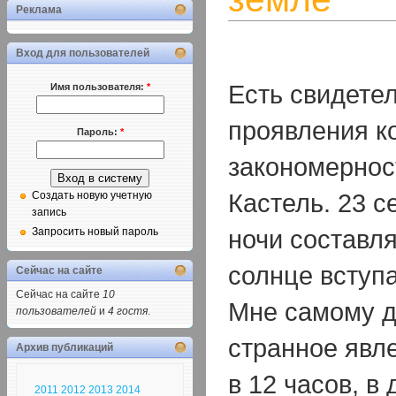
Реклама
Вход для пользователей
Есть свидете
Имя пользователя:
*
проявления к
Пароль:
*
закономернос
Кастель. 23 с
Создать новую учетную
запись
ночи составля
Запросить новый пароль
солнце вступа
Сейчас на сайте
Сейчас на сайте
10
Мне самому д
пользователей
и
4 гостя
.
странное явл
Архив публикаций
в 12 часов, в
2011
2012
2013
2014