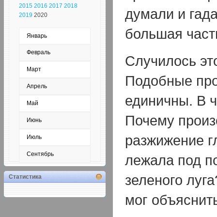
2015
2016
2017
2018
думали и гада
2019
2020
большая часть
Январь
Февраль
Случилось это
Март
Подобные про
Апрель
единичны. В 
Май
Почему произ
Июнь
разжижение г
Июль
Сентябрь
лежала под п
зеленого луга
Статистика
мог объяснить