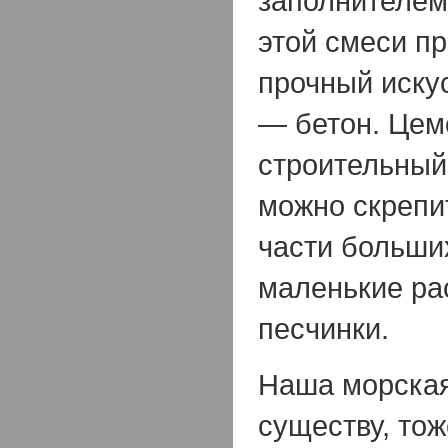
заполнителем,
этой смеси п
прочный иску
— бетон. Цем
строительный
можно скрепи
части больши
маленькие р
песчинки.
Наша морская
существу, тож