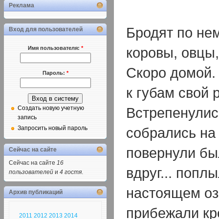
Реклама
Бродят по не
Вход для пользователей
коровы, овцы,
Имя пользователя:
*
Скоро домой. 
Пароль:
*
к губам свой 
Встрепенулис
Создать новую учетную
запись
собрались на
Запросить новый пароль
повернули был
Сейчас на сайте
Сейчас на сайте
16
вдруг... попл
пользователей
и
4 гостя
.
настоящем оз
Архив публикаций
прибежали кр
2011
2012
2013
2014