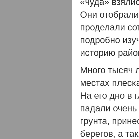
«чуда» взяли
Они отобрали
проделали со
подробно изу
историю райо
Много тысяч л
местах плеск
На его дно в 
падали очень
грунта, прин
берегов, а та