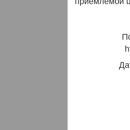
приемлемой 
П
h
Да