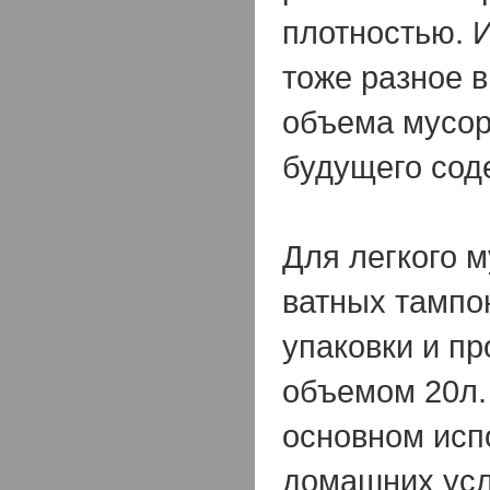
плотностью. 
тоже разное в
объема мусор
будущего сод
Для легкого м
ватных тампо
упаковки и пр
объемом 20л.
основном исп
домашних усл