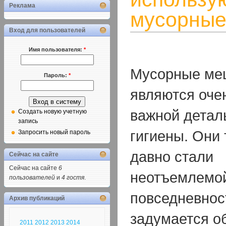
Реклама
мусорные
Вход для пользователей
Имя пользователя:
*
Мусорные ме
Пароль:
*
являются оче
важной детал
Создать новую учетную
запись
гигиены. Они 
Запросить новый пароль
давно стали
Сейчас на сайте
Сейчас на сайте
6
неотъемлемо
пользователей
и
4 гостя
.
повседневност
Архив публикаций
задумается об
2011
2012
2013
2014