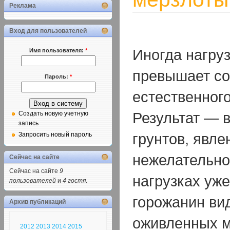
Реклама
Вход для пользователей
Иногда нагру
Имя пользователя:
*
превышает со
Пароль:
*
естественног
Результат — 
Создать новую учетную
запись
грунтов, явле
Запросить новый пароль
нежелательно
Сейчас на сайте
Сейчас на сайте
9
нагрузках уж
пользователей
и
4 гостя
.
горожанин ви
Архив публикаций
оживленных м
2012
2013
2014
2015