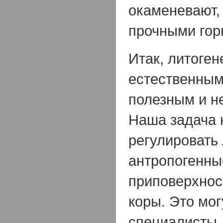
окаменевают,
прочными гор
Итак, литоген
естественным
полезным и н
Наша задача 
регулировать
антропогенны
приповерхнос
коры. Это мог
специалисты,