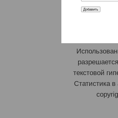
Использован
разрешается
текстовой гип
Статистика в
copyri