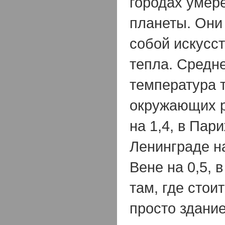
городах умер
планеты. Они
собой искусс
тепла. Средн
температура 
окружающих р
на 1,4, в Пари
Ленинграде на
Вене на 0,5, в
там, где стои
просто здани