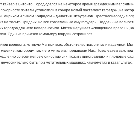
 кайзер в Битонто. Город сдался на некоторое время враждебным папским н
к покорности жители установили в соборе новый постамент кафедры, на кото
м Генрихом и сыном Конрадом – династия Штауфенов. Престолонаследие оп
дит не только Фридрих, но все современные ему государи. Подданные полност
х городов для него непереносима. Мятеж нарушает «священное право» и, как
ию. Один из приказов командиру гвардии сохранился:
йкой верности, которую Мы при всех обстоятельствах считали надежной, Мы
тмщение, как городу, так и его жителям, предавшим Нас. Повелеваем вам, п
емедленно со всей непреклонностью уничтожить виноградники и плодовые сад
 неукоснительно быть при метательных машинах, камнеметах и катапультах.