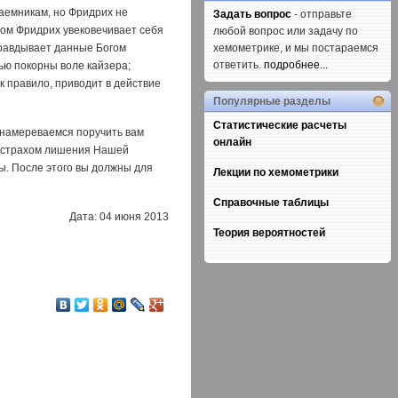
аемникам, но Фридрих не
Задать вопрос
- отправьте
ром Фридрих увековечивает себя
любой вопрос или задачу по
равдывает данные Богом
хемометрике, и мы постараемся
ответить.
подробнее...
ью покорны воле кайзера;
 правило, приводит в действие
Популярные разделы
Статистические расчеты
 намереваемся поручить вам
онлайн
од страхом лишения Нашей
ы. После этого вы должны для
Лекции по хемометрики
Справочные таблицы
Дата: 04 июня 2013
Теория вероятностей