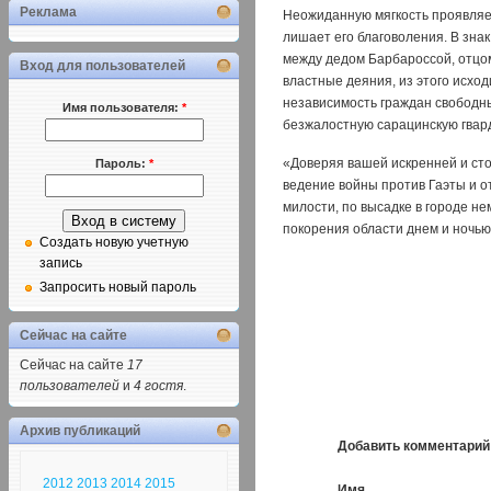
Реклама
Неожиданную мягкость проявляет
лишает его благоволения. В зна
между дедом Барбароссой, отцо
Вход для пользователей
властные деяния, из этого исхо
независимость граждан свободны
Имя пользователя:
*
безжалостную сарацинскую гвард
«Доверяя вашей искренней и сто
Пароль:
*
ведение войны против Гаэты и о
милости, по высадке в городе н
покорения области днем и ночью
Создать новую учетную
запись
Запросить новый пароль
Сейчас на сайте
Сейчас на сайте
17
пользователей
и
4 гостя
.
Архив публикаций
Добавить комментарий
2012
2013
2014
2015
Имя