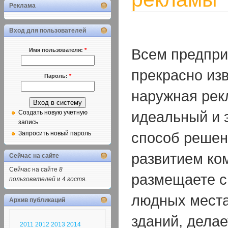
Реклама
Вход для пользователей
Всем предпр
Имя пользователя:
*
прекрасно изв
Пароль:
*
наружная рек
идеальный и
Создать новую учетную
запись
способ решен
Запросить новый пароль
развитием ко
Сейчас на сайте
Сейчас на сайте
8
размещаете с
пользователей
и
4 гостя
.
людных места
Архив публикаций
зданий, делае
2011
2012
2013
2014