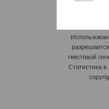
Использован
разрешается
текстовой гип
Статистика в
copyri