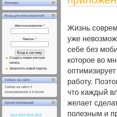
Реклама
Вход для пользователей
Жизнь соврем
Имя пользователя:
*
уже невозмож
Пароль:
*
себе без моби
которое во мн
Создать новую учетную
запись
оптимизирует
Запросить новый пароль
работу. Поэто
Сейчас на сайте
Сейчас на сайте
5
что каждый в
пользователей
и
4 гостя
.
желает сдела
Архив публикаций
полезным и п
2012
2013
2014
2015