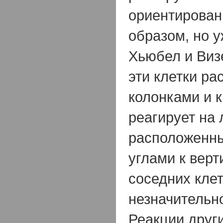
ориентирова
образом, но у
Хьюбел и Виз
эти клетки р
колонками и к
реагирует на 
расположенн
углами к верт
соседних клет
незначительн
Реакции други