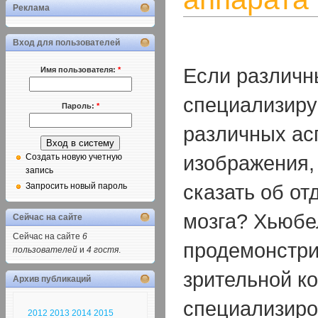
Реклама
Вход для пользователей
Если различн
Имя пользователя:
*
специализиру
Пароль:
*
различных ас
изображения,
Создать новую учетную
запись
сказать об от
Запросить новый пароль
мозга? Хьюбе
Сейчас на сайте
Сейчас на сайте
6
продемонстри
пользователей
и
4 гостя
.
зрительной к
Архив публикаций
специализир
2012
2013
2014
2015