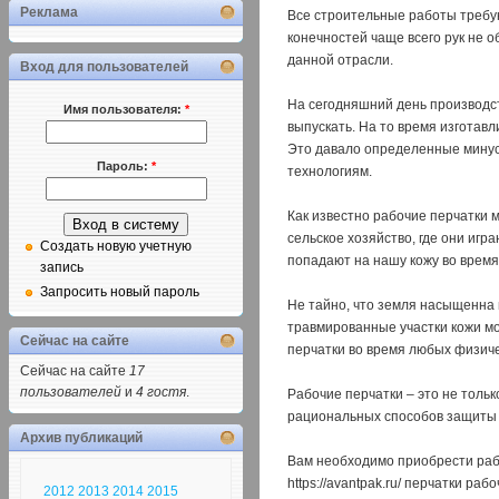
Реклама
Все строительные работы требую
конечностей чаще всего рук не 
данной отрасли.
Вход для пользователей
На сегодняшний день производст
Имя пользователя:
*
выпускать. На то время изготавл
Это давало определенные минусы
Пароль:
*
технологиям.
Как известно рабочие перчатки м
сельское хозяйство, где они игр
Создать новую учетную
попадают на нашу кожу во врем
запись
Запросить новый пароль
Не тайно, что земля насыщенна
травмированные участки кожи мо
Сейчас на сайте
перчатки во время любых физиче
Сейчас на сайте
17
пользователей
и
4 гостя
.
Рабочие перчатки – это не тольк
рациональных способов защиты р
Архив публикаций
Вам необходимо приобрести рабо
https://avantpak.ru/ перчатки р
2012
2013
2014
2015