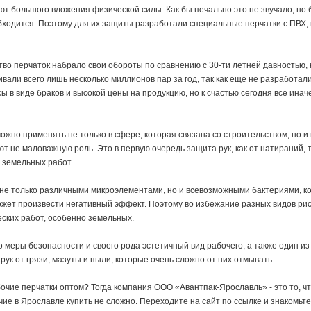
т большого вложения физической силы. Как бы печально это не звучало, но 
обходится. Поэтому для их защиты разработали специальные перчатки с ПВХ,
во перчаток набрало свои обороты по сравнению с 30-ти летней давностью, к
ивали всего лишь несколько миллионов пар за год, так как еще не разработа
 в виде браков и высокой цены на продукцию, но к счастью сегодня все ина
ожно применять не только в сфере, которая связана со строительством, но и в
ают не маловажную роль. Это в первую очередь защита рук, как от натираний, т
я земельных работ.
 не только различными микроэлементами, но и всевозможными бактериями, к
жет произвести негативный эффект. Поэтому во избежание разных видов рис
ских работ, особенно земельных.
о меры безопасности и своего рода эстетичный вид рабочего, а также один и
ук от грязи, мазуты и пыли, которые очень сложно от них отмывать.
чие перчатки оптом? Тогда компания ООО «Авантпак-Ярославль» - это то, чт
абочие в Ярославле купить не сложно. Переходите на сайт по ссылке и знакомь