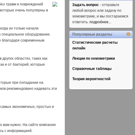
без травм и повреждений
Задать вопрос
- отправьте
 которые очень популярны в
любой вопрос или задачу по
хемометрике, и мы постараемся
ответить.
подробнее...
огда их только начали
ли специальное оборудование.
Популярные разделы
че благодаря современным
Статистические расчеты
онлайн
 других областях, таких как
Лекции по хемометрики
ак и от бактерий, которые
Справочные таблицы
Теория вероятностей
оторые при попадании на
ков рекомендовано надевать эти
з самых экономичных, простых и
о вам нужно. На сайте компании
тесь с информацией.