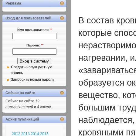
Реклама
В состав кров
Вход для пользователей
которые спос
Имя пользователя:
*
нерастворимо
Пароль:
*
нагревании, ил
«завариватьс
Создать новую учетную
запись
образуется о
Запросить новый пароль
вещество, кот
Сейчас на сайте
Сейчас на сайте
19
большим труд
пользователей
и
4 гостя
.
наблюдается,
Архив публикаций
кровяными пя
2012
2013
2014
2015