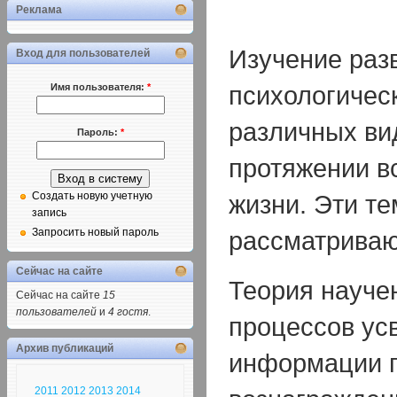
Реклама
Изучение раз
Вход для пользователей
психологичес
Имя пользователя:
*
различных ви
Пароль:
*
протяжении в
жизни. Эти т
Создать новую учетную
запись
рассматривают
Запросить новый пароль
Сейчас на сайте
Теория науче
Сейчас на сайте
15
пользователей
и
4 гостя
.
процессов ус
Архив публикаций
информации 
2011
2012
2013
2014