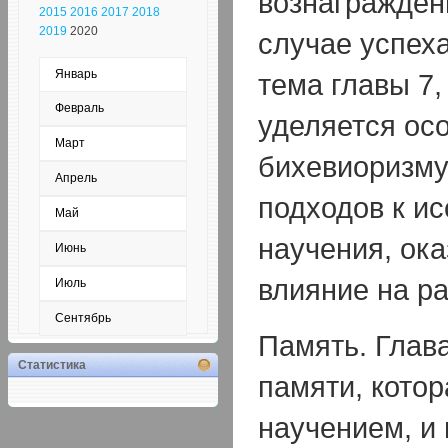
вознагражден
2015
2016
2017
2018
2019
2020
случае успеха
Январь
тема главы 7,
Февраль
уделяется ос
Март
бихевиоризму
Апрель
подходов к и
Май
научения, ок
Июнь
влияние на ра
Июль
Сентябрь
Память. Глав
Статистика
памяти, котор
научением, и 