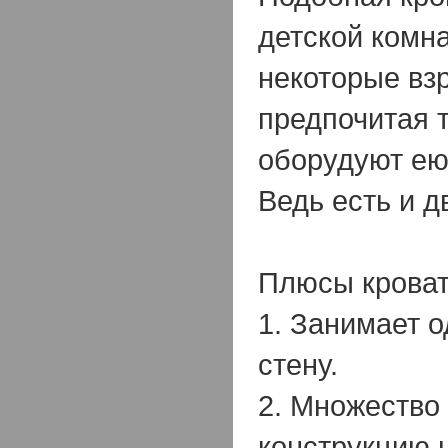
детской комна
некоторые вз
предпочитая 
оборудуют ею
Ведь есть и 
Плюсы кроват
1. Занимает 
стену.
2. Множество
конструкцию 