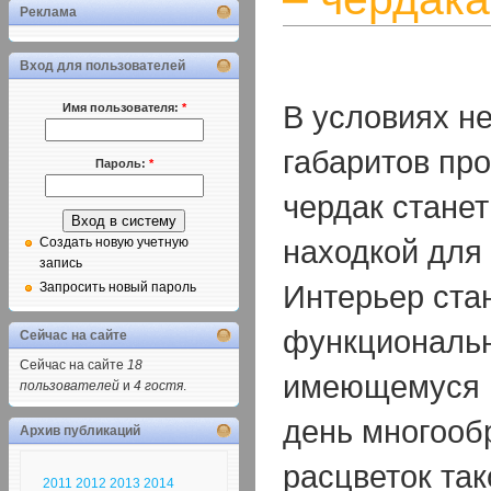
Реклама
Вход для пользователей
В условиях н
Имя пользователя:
*
габаритов про
Пароль:
*
чердак стане
находкой для
Создать новую учетную
запись
Интерьер стан
Запросить новый пароль
функциональ
Сейчас на сайте
Сейчас на сайте
18
имеющемуся 
пользователей
и
4 гостя
.
день многооб
Архив публикаций
расцветок так
2011
2012
2013
2014