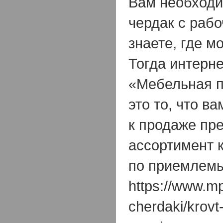
Вам необходи
чердак с рабо
знаете, где м
Тогда интерне
«Мебельная п
это то, что в
к продаже пр
ассортимент 
по приемлемы
https://www.mp
cherdaki/krovt