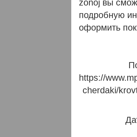
zonoj вы смож
подробную и
оформить пок
П
https://www.mp
cherdaki/krov
Да