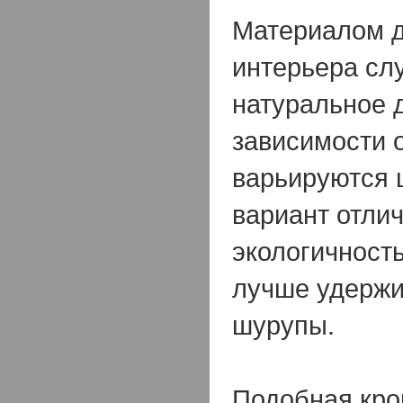
Материалом д
интерьера сл
натуральное 
зависимости о
варьируются 
вариант отли
экологичност
лучше удержи
шурупы.
Подобная кро