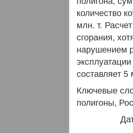
полигона, су
количество ко
млн. т. Расче
сгорания, хот
нарушением 
эксплуатации
составляет 5 м
Ключевые сло
полигоны, Ро
Да