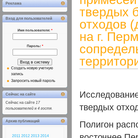
Реклама
твердых 
Вход для пользователей
отходов 
Имя пользователя:
*
на г. Перм
сопредел
Пароль:
*
территор
Создать новую учетную
запись
Запросить новый пароль
Исследование
Сейчас на сайте
Сейчас на сайте
17
твердых отход
пользователей
и
4 гостя
.
Архив публикаций
Полигон распо
восточнее Пе
2011
2012
2013
2014