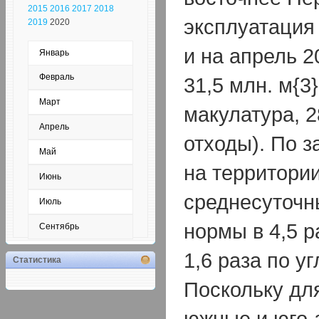
2015
2016
2017
2018
эксплуатация 
2019
2020
и на апрель 2
Январь
Февраль
31,5 млн. м{3
Март
макулатура, 
Апрель
отходы). По з
Май
на территори
Июнь
среднесуточ
Июль
нормы в 4,5 р
Сентябрь
1,6 раза по у
Статистика
Поскольку дл
южные и юго-