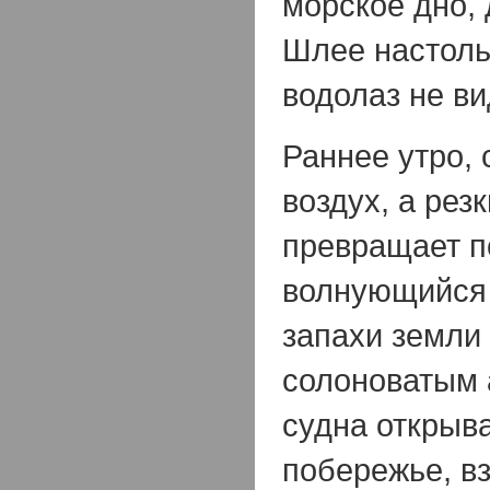
морское дно, 
Шлее настоль
водолаз не ви
Раннее утро, 
воздух, а рез
превращает п
волнующийся 
запахи земли
солоноватым 
судна открыва
побережье, вз