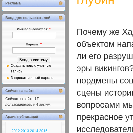
Реклама
Вход для пользователей
Почему же Ха
Имя пользователя:
*
объектом нап
Пароль:
*
ли его разру
эры викингов
Создать новую учетную
запись
нордмены сош
Запросить новый пароль
сцены истори
Сейчас на сайте
Сейчас на сайте
17
вопросами мы
пользователей
и
4 гостя
.
прекрасное ут
Архив публикаций
исследовател
2012
2013
2014
2015