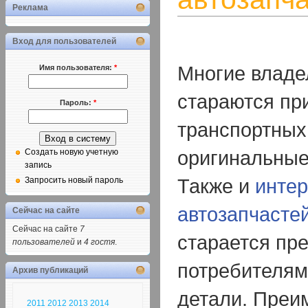
Реклама
Вход для пользователей
Многие владе
Имя пользователя:
*
стараются пр
Пароль:
*
транспортных 
оригинальные
Создать новую учетную
запись
Также и
интер
Запросить новый пароль
автозапчасте
Сейчас на сайте
Сейчас на сайте
7
старается пр
пользователей
и
4 гостя
.
потребителям
Архив публикаций
детали. Преи
2011
2012
2013
2014