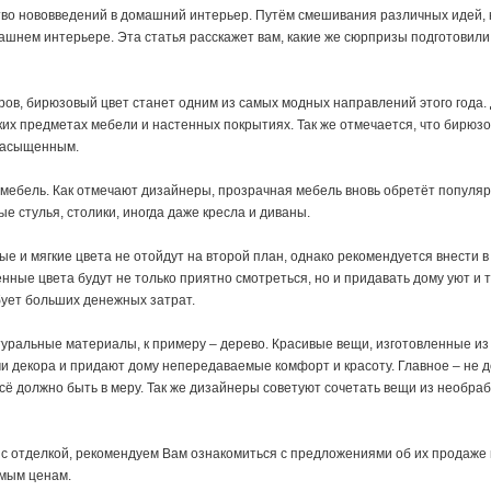
тво нововведений в домашний интерьер. Путём смешивания различных идей, 
ашнем интерьере. Эта статья расскажет вам, какие же сюрпризы подготовили
в, бирюзовый цвет станет одним из самых модных направлений этого года.
гких предметах мебели и настенных покрытиях. Так же отмечается, что бирюз
насыщенным.
мебель. Как отмечают дизайнеры, прозрачная мебель вновь обретёт популяр
е стулья, столики, иногда даже кресла и диваны.
е и мягкие цвета не отойдут на второй план, однако рекомендуется внести в
ные цвета будут не только приятно смотреться, но и придавать дому уют и т
ует больших денежных затрат.
уральные материалы, к примеру – дерево. Красивые вещи, изготовленные из
и декора и придают дому непередаваемые комфорт и красоту. Главное – не 
сё должно быть в меру. Так же дизайнеры советуют сочетать вещи из необр
с отделкой, рекомендуем Вам ознакомиться с предложениями об их продаже на
мым ценам.