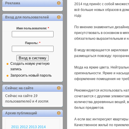
Реклама
2014 год принёс с собой множес
всё больше новых образов в дом
году.
Вход для пользователей
По мнению знаменитых дизайнеро
Имя пользователя:
*
присутствовать в основном в мя
обязательно выразительным и 
Пароль:
*
В моду возвращается акриловая 
размещаться повсюду: прозрачны
Создать новую учетную
Мода на яркие цвета. Нейтральны
запись
оригинальности. Яркие и насыщен
Запросить новый пароль
оформление помещения не треб
Сейчас на сайте
Рекомендуется использовать нат
Сейчас на сайте
19
сочетаются с другими элементам
пользователей
и
4 гостя
.
количества деревянных вещей, в
белых предметов.
Архив публикаций
А если вас интересуют квартиры 
Качественное жильё по приемле
2011
2012
2013
2014