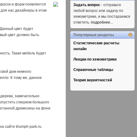
красок и форм появляется
Задать вопрос
- отправьте
 для нас дизайнеры в этом
любой вопрос или задачу по
хемометрике, и мы постараемся
ответить.
подробнее...
 Данный цвет будет
овый цвет должен быть
Популярные разделы
Статистические расчеты
онлайн
ность. Такая мебель будет
Лекции по хемометрики
Справочные таблицы
 свой дом немного
епло. К тому же, данное
Теория вероятностей
 дерева, замечательно
допустить слишком большого
аботанной древесины на фоне
 сайте triumph-park.ru.