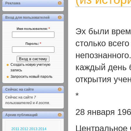
Реклама
Вход для пользователей
Эх были врем
Имя пользователя:
*
столько всего
Пароль:
*
непознанного.
каждый день
Создать новую учетную
запись
открытия уче
Запросить новый пароль
Сейчас на сайте
*
Сейчас на сайте
7
пользователей
и
4 гостя
.
28 января 196
Архив публикаций
Центральное
2011
2012
2013
2014