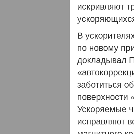
искривляют т
ускоряющихся
В ускорителя
по новому при
докладывал П
«автокоррекц
заботиться о
поверхности 
Ускоряемые ч
исправляют в
магнитного ко