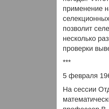
применение н
селекционных
позволит сел
несколько раз
проверки выв
***
5 февраля 196
На сессии От
математическ