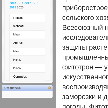
2015
2016
2017
2018
приборострое
2019
2020
сельского хо
Январь
Всесоюзный н
Февраль
Март
исследовател
Апрель
защиты расте
Май
промышленны
Июнь
фитотрон — у
Июль
искусственног
Сентябрь
воспроизводя
Статистика
заморозки и 
погоды. Фито