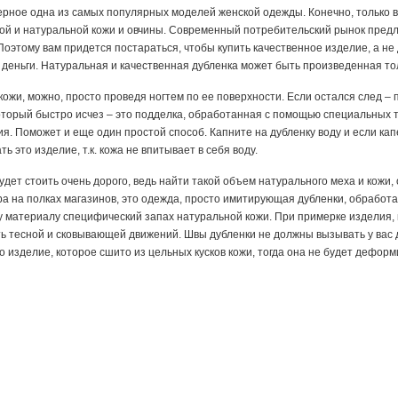
ерное одна из самых популярных моделей женской одежды. Конечно, только в 
ной и натуральной кожи и овчины. Современный потребительский рынок пред
Поэтому вам придется постараться, чтобы купить качественное изделие, а не
деньги. Натуральная и качественная дубленка может быть произведенная тол
кожи, можно, просто проведя ногтем по ее поверхности. Если остался след –
оторый быстро исчез – это подделка, обработанная с помощью специальных 
я. Поможет и еще один простой способ. Капните на дубленку воду и если кап
ь это изделие, т.к. кожа не впитывает в себя воду.
дет стоить очень дорого, ведь найти такой объем натурального меха и кожи,
ра на полках магазинов, это одежда, просто имитирующая дубленки, обрабо
у материалу специфический запах натуральной кожи. При примерке изделия,
ь тесной и сковывающей движений. Швы дубленки не должны вызывать у вас 
 изделие, которое сшито из цельных кусков кожи, тогда она не будет деформ