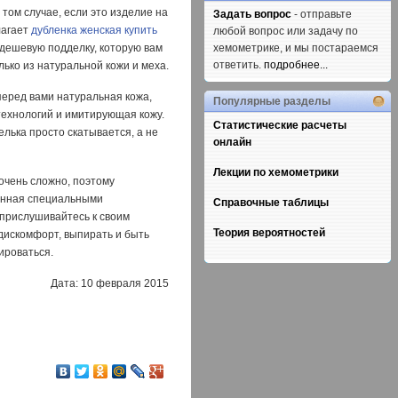
том случае, если это изделие на
Задать вопрос
- отправьте
лагает
дубленка женская купить
любой вопрос или задачу по
 дешевую подделку, которую вам
хемометрике, и мы постараемся
ответить.
подробнее...
ько из натуральной кожи и меха.
 перед вами натуральная кожа,
Популярные разделы
технологий и имитирующая кожу.
Статистические расчеты
елька просто скатывается, а не
онлайн
Лекции по хемометрики
 очень сложно, поэтому
танная специальными
Справочные таблицы
 прислушивайтесь к своим
Теория вероятностей
дискомфорт, выпирать и быть
ироваться.
Дата: 10 февраля 2015