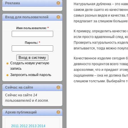
Реклама
Натуральная дубленка – это нав
самом деле сшито из качествен
самых разных видов и качества. 
Вход для пользователей
предлагает за слишком большие 
Имя пользователя:
*
К примеру, определить качество 
если просто вдавленный след, к
Проверить натуральность издели
Пароль:
*
впитывается, тогда можно покупат
Качественное изделие сегодня бу
Создать новую учетную
девяносто процентов всего това
запись
аэрозолями, что и придают этом
Запросить новый пароль
ощущениям – она не должна быт
слишком толстыми. Выбирайте то
Сейчас на сайте
Сейчас на сайте
14
пользователей
и
4 гостя
.
Архив публикаций
2011
2012
2013
2014