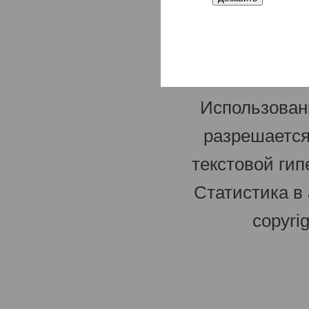
Использован
разрешается
текстовой гип
Статистика в
copyri