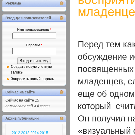
Реклама
младенце
Вход для пользователей
Имя пользователя:
*
Перед тем ка
Пароль:
*
обсуждение и
посвященных 
Создать новую учетную
запись
младенцев, с
Запросить новый пароль
еще об одном
Сейчас на сайте
Сейчас на сайте
15
который счит
пользователей
и
4 гостя
.
Он получил н
Архив публикаций
«визуальный 
2012
2013
2014
2015