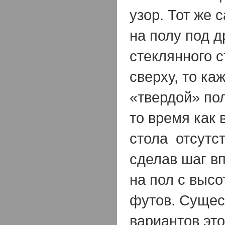
узор. Тот же
на полу под д
стеклянного с
сверху, то каж
«твердой» по
то время как 
стола отсутст
сделав шаг в
на пол с высо
футов. Сущес
вариантов это