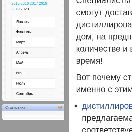
Специалисты 
2015
2016
2017
2018
2019
2020
смогут доста
дистиллирова
Январь
Февраль
дом, на пред
Март
количестве и 
Апрель
время!
Май
Июнь
Вот почему ст
Июль
именно с эти
Сентябрь
дистиллиро
Статистика
предлагаема
соответству