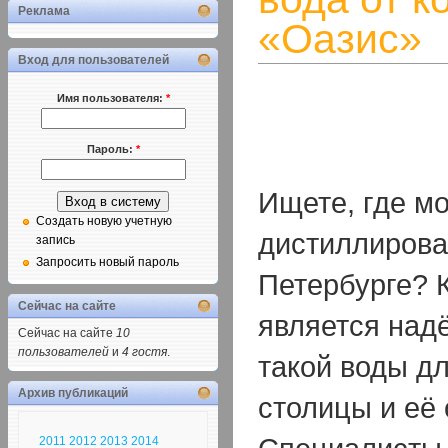
Реклама
«Оазис»
Вход для пользователей
Имя пользователя:
*
Пароль:
*
Ищете, где м
Создать новую учетную
дистиллирова
запись
Запросить новый пароль
Петербурге? 
Сейчас на сайте
является над
Сейчас на сайте
10
пользователей
и
4 гостя
.
такой воды д
Архив публикаций
столицы и её 
2011
2012
2013
2014