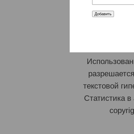
Использован
разрешается
текстовой гип
Статистика в
copyri