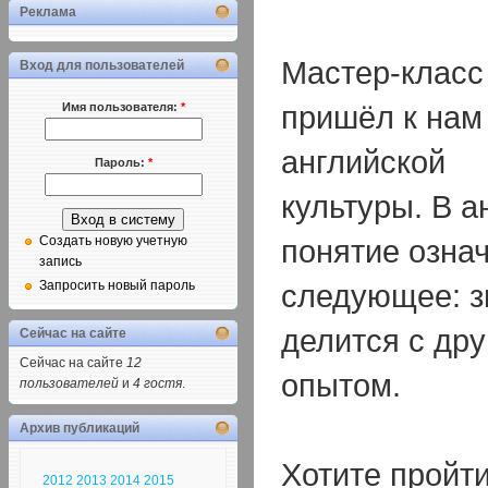
Реклама
Мастер-класс
Вход для пользователей
пришёл к нам
Имя пользователя:
*
английской
Пароль:
*
культуры. В а
понятие озна
Создать новую учетную
запись
следующее: з
Запросить новый пароль
делится с др
Сейчас на сайте
Сейчас на сайте
12
опытом.
пользователей
и
4 гостя
.
Архив публикаций
Хотите пройти
2012
2013
2014
2015