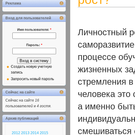
Реклама
Вход для пользователей
Личностный ро
Имя пользователя:
*
саморазвитие
Пароль:
*
процессе обу
жизненных за
Создать новую учетную
запись
стремления в
Запросить новый пароль
человека это 
Сейчас на сайте
Сейчас на сайте
16
а именно быт
пользователей
и
4 гостя
.
индивидуальн
Архив публикаций
смешиваться 
2012
2013
2014
2015