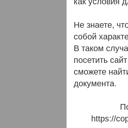
как условия д
Не знаете, чт
собой характ
В таком случ
посетить сайт
сможете найт
документа.
П
https://c