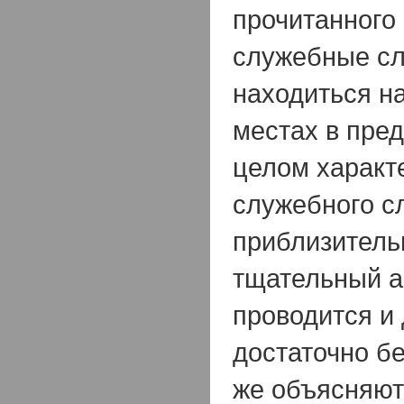
прочитанного 
служебные сл
находиться н
местах в пре
целом характ
служебного с
приблизитель
тщательный а
проводится и
достаточно бе
же объясняют