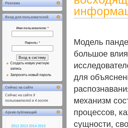
Реклама
информа
Вход для пользователей
Имя пользователя:
*
Модель панде
Пароль:
*
большое влия
исследовател
Создать новую учетную
запись
для объяснен
Запросить новый пароль
распознавания
Сейчас на сайте
Сейчас на сайте
9
механизм сос
пользователей
и
4 гостя
.
процессов, ка
Архив публикаций
сущности, св
2012
2013
2014
2015