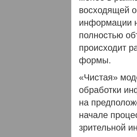
восходящей о
информации 
полностью об
происходит р
формы.
«Чистая» мод
обработки ин
на предположе
начале проце
зрительной и