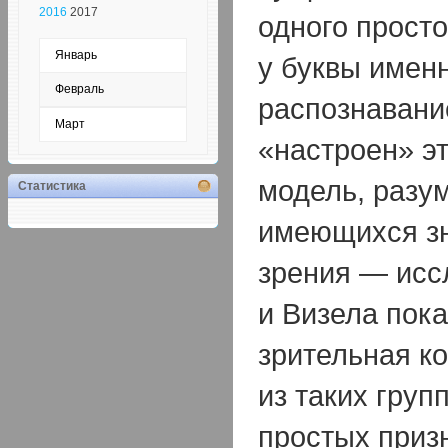
2016
2017
одного просто
Январь
у буквы именн
Февраль
распознавани
Март
«настроен» э
модель, разум
Статистика
имеющихся зн
зрения — исс
и Визела пока
зрительная ко
из таких груп
простых призн