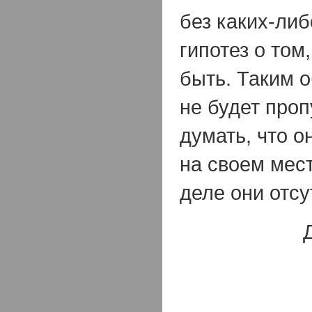
без каких-ли
гипотез о том
быть. Таким о
не будет проп
думать, что 
на своем мест
деле они отсу