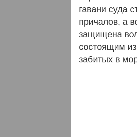
гавани суда 
причалов, а в
защищена вол
состоящим из
забитых в мор