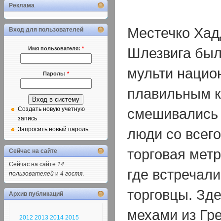
Реклама
Местечко Хад
Вход для пользователей
Шлезвига был
Имя пользователя:
*
мульти наци
Пароль:
*
плавильным к
смешивались 
Создать новую учетную
запись
люди со всего
Запросить новый пароль
торговая метр
Сейчас на сайте
Сейчас на сайте
14
где встречал
пользователей
и
4 гостя
.
торговцы. Зде
Архив публикаций
мехами из Гр
2012
2013
2014
2015