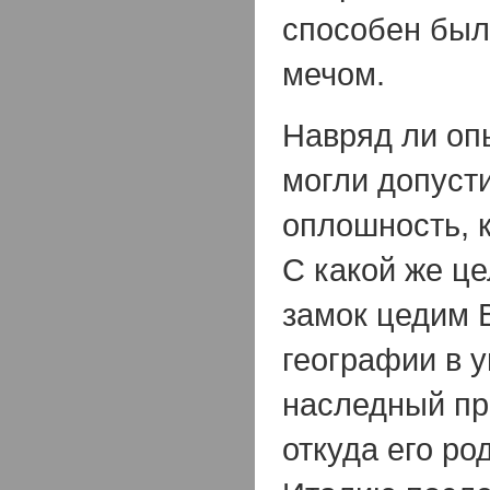
способен был
мечом.
Навряд ли оп
могли допуст
оплошность, 
С какой же ц
замок цедим 
географии в у
наследный пр
откуда его ро