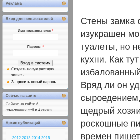
Реклама
Стены замка 
Вход для пользователей
изукрашен мо
Имя пользователя:
*
туалеты, но н
Пароль:
*
кухни. Как ту
избалованный
Создать новую учетную
запись
Вряд ли он у
Запросить новый пароль
сыроедением,
Сейчас на сайте
Сейчас на сайте
6
щедрый хозяи
пользователей
и
4 гостя
.
роскошные пи
Архив публикаций
времен пишет
2012
2013
2014
2015