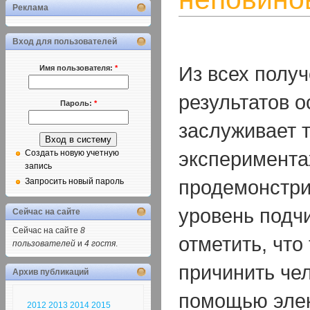
Реклама
Вход для пользователей
Из всех полу
Имя пользователя:
*
результатов 
Пароль:
*
заслуживает т
эксперимента
Создать новую учетную
запись
продемонстри
Запросить новый пароль
уровень подч
Сейчас на сайте
Сейчас на сайте
8
отметить, что
пользователей
и
4 гостя
.
причинить чел
Архив публикаций
помощью элек
2012
2013
2014
2015