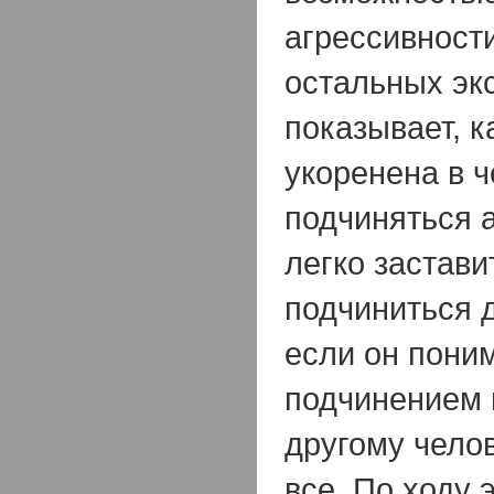
агрессивност
остальных эк
показывает, к
укоренена в 
подчиняться а
легко застави
подчиниться д
если он поним
подчинением 
другому челов
все. По ходу 