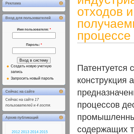
Реклама
отходов и
Вход для пользователей
получаем
Имя пользователя:
*
процессе
Пароль:
*
Патентуется с
Создать новую учетную
запись
конструкция а
Запросить новый пароль
предназначен
Сейчас на сайте
Сейчас на сайте
17
процессов де
пользователей
и
4 гостя
.
промышленны
Архив публикаций
содержащих 
2012
2013
2014
2015