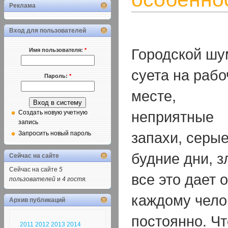
Реклама
Вход для пользователей
Городской шу
Имя пользователя:
*
суета на раб
Пароль:
*
месте,
неприятные
Создать новую учетную
запись
запахи, серы
Запросить новый пароль
будние дни, 
Сейчас на сайте
Сейчас на сайте
5
все это дает 
пользователей
и
4 гостя
.
каждому чело
Архив публикаций
постоянно. Чт
2011
2012
2013
2014