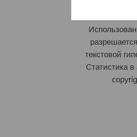
Использован
разрешается
текстовой гип
Статистика в
copyri