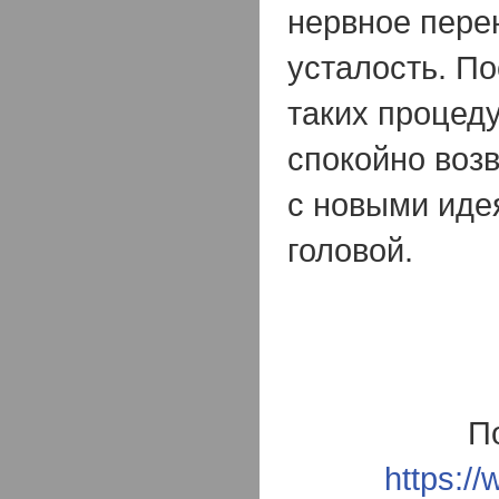
нервное пере
усталость. П
таких процеду
спокойно возв
с новыми иде
головой.
П
https:/