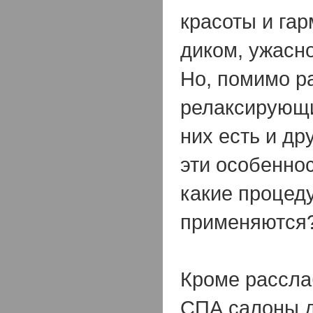
красоты и гар
диком, ужасн
Но, помимо р
релаксирующи
них есть и др
эти особенно
какие процед
применяются
Кроме рассл
СПА салоны д