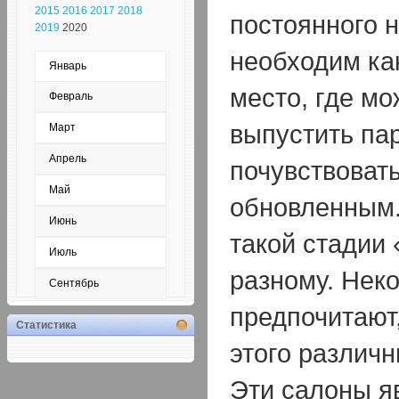
2015
2016
2017
2018
постоянного 
2019
2020
необходим как
Январь
место, где мо
Февраль
выпустить пар
Март
Апрель
почувствоват
Май
обновленным.
Июнь
такой стадии
Июль
разному. Нек
Сентябрь
предпочитают,
Статистика
этого различ
Эти салоны я