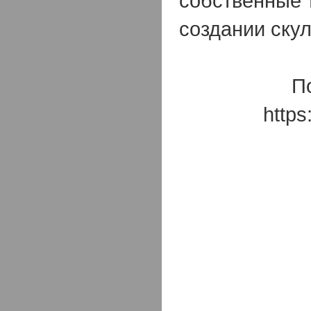
собственные 
создании ску
П
https: