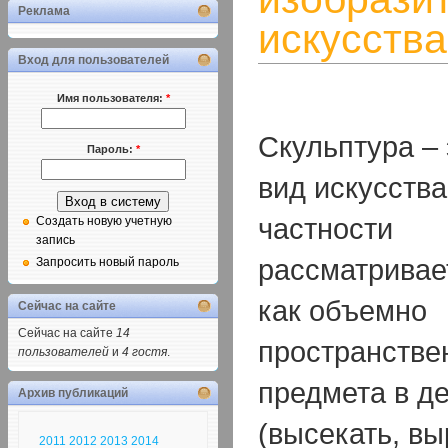
Реклама
искусства
Вход для пользователей
Имя пользователя:
*
Скульптура – 
Пароль:
*
вид искусства
частности
Создать новую учетную
запись
рассматривае
Запросить новый пароль
как объемно
Сейчас на сайте
Сейчас на сайте
14
пространстве
пользователей
и
4 гостя
.
предмета в д
Архив публикаций
(высекать, вы
2011
2012
2013
2014