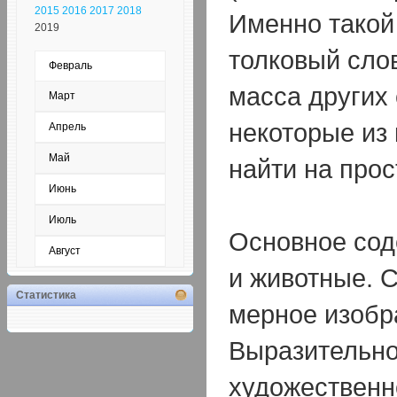
2015
2016
2017
2018
Именно такой
2019
толковый сло
Февраль
масса других
Март
некоторые из
Апрель
Май
найти на прос
Июнь
Июль
Основное сод
Август
и животные. С
Статистика
мерное изобр
Выразительно
художественн