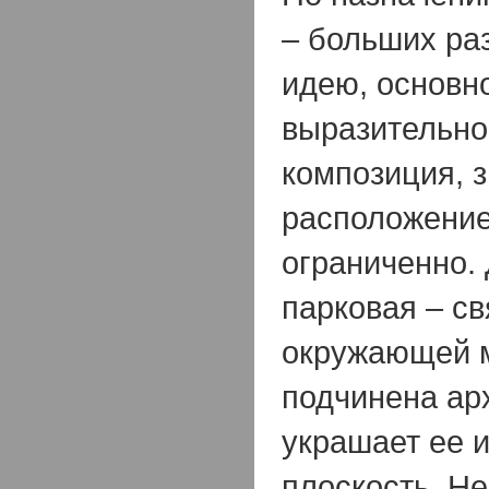
– больших ра
идею, основн
выразительнос
композиция, 
расположение
ограниченно.
парковая – св
окружающей 
подчинена арх
украшает ее и
плоскость. Н