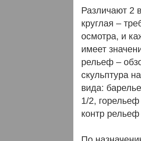
Различают 2 
круглая – тре
осмотра, и ка
имеет значени
рельеф – обзо
скульптура н
вида: барель
1/2, горельеф
контр рельеф 
По назначени