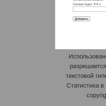
Сколько будет: 9*6-1
Использован
разрешается
текстовой гип
Статистика в
copyri