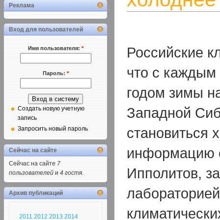
Реклама
Вход для пользователей
Российские к
Имя пользователя:
*
что с кажды
Пароль:
*
годом зимы н
Западной Сиб
Создать новую учетную
запись
становиться 
Запросить новый пароль
информацию 
Сейчас на сайте
Сейчас на сайте
7
Ипполитов, з
пользователей
и
4 гостя
.
лабораторией
Архив публикаций
климатически
2011
2012
2013
2014