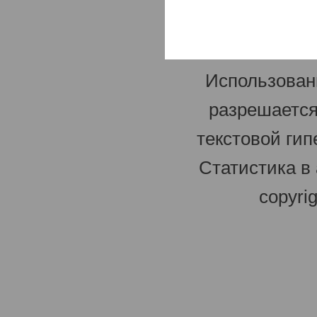
Использован
разрешается
текстовой гип
Статистика в
copyri