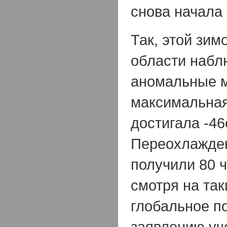
снова начала
Так, этой зим
области набл
аномальные 
максимальная
достигала -46
Переохлажде
получили 80 ч
смотря на так
глобальное п
заявлению уч