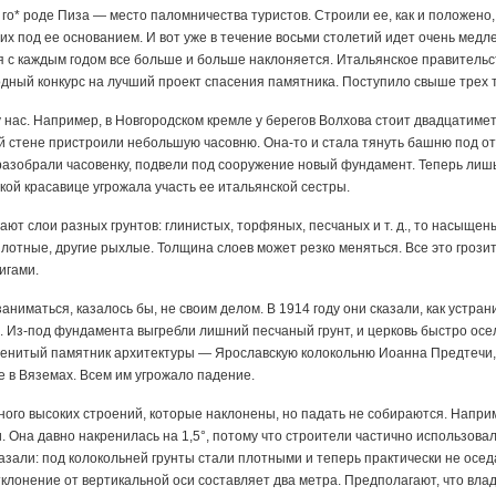
о* роде Пиза — место паломничества туристов. Строили ее, как и положено, 
их под ее основанием. И вот уже в течение восьми столетий идет очень медл
я с каждым годом все больше и больше наклоняется. Итальянское правитель
дный конкурс на лучший проект спасения памятника. Поступило свыше трех 
у нас. Например, в Новгородском кремле у берегов Волхова стоит двадцатим
ой стене пристроили небольшую часовню. Она-то и стала тянуть башню под от
разобрали часовенку, подвели под сооружение новый фундамент. Теперь лиш
кой красавице угрожала участь ее итальянской сестры.
ают слои разных грунтов: глинистых, торфяных, песчаных и т. д., то насыщен
 плотные, другие рыхлые. Толщина слоев может резко меняться. Все это гро
игами.
аниматься, казалось бы, не своим делом. В 1914 году они сказали, как устран
е. Из-под фундамента выгребли лишний песчаный грунт, и церковь быстро ос
менитый памятник архитектуры — Ярославскую колокольню Иоанна Предтечи
е в Вяземах. Всем им угрожало падение.
 много высоких строений, которые наклонены, но падать не собираются. Напри
 Она давно накренилась на 1,5°, потому что строители частично использов
азали: под колокольней грунты стали плотными и теперь практически не осед
тклонение от вертикальной оси составляет два метра. Предполагают, что вла