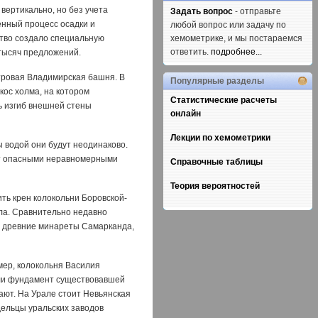
вертикально, но без учета
Задать вопрос
- отправьте
енный процесс осадки и
любой вопрос или задачу по
ство создало специальную
хемометрике, и мы постараемся
ответить.
подробнее...
тысяч предложений.
етровая Владимирская башня. В
Популярные разделы
кос холма, на котором
Статистические расчеты
ь изгиб внешней стены
онлайн
Лекции по хемометрики
ы водой они будут неодинаково.
зит опасными неравномерными
Справочные таблицы
Теория вероятностей
ить крен колокольни Боровской-
ела. Сравнительно недавно
, древние минареты Самарканда,
мер, колокольня Василия
али фундамент существовавшей
ают. На Урале стоит Невьянская
дельцы уральских заводов