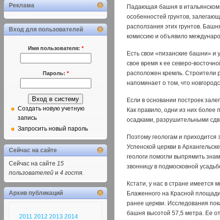
Реклама
Падающая башня в итальянском г
особенностей грунтов, залегающ
расползания этих грунтов. Башн
Вход для пользователей
комиссию и объявило междунаро
Имя пользователя:
*
Есть свои «пизанские башни» и 
свое время к ее северо-восточн
расположен кремль. Строители 
Пароль:
*
напоминает о том, что новгородс
Если в основании построек залег
Создать новую учетную
Как правило, одни из них более
запись
осадками, разрушительными сдв
Запросить новый пароль
Поэтому геологам и приходится з
Успенской церкви в Архангельск
Сейчас на сайте
геологи помогли выпрямить зна
Сейчас на сайте
15
звонницу в подмосковной усадьб
пользователей
и
4 гостя
.
Кстати, у нас в стране имеется
Архив публикаций
Блаженного на Красной площади.
ранее церкви. Исследования пок
башня высотой 57,5 метра. Ее о
2011
2012
2013
2014