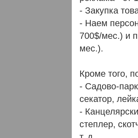
- Закупка това
- Наем персон
700$/мес.) и 
мес.).
Кроме того, п
- Садово-пар
секатор, лейк
- Канцелярск
степлер, скот
т. д.