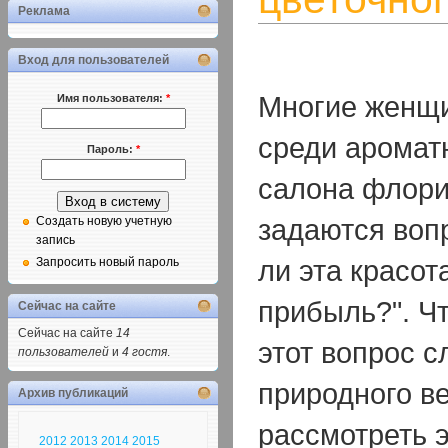
Реклама
Вход для пользователей
Многие женщи
Имя пользователя:
*
среди аромат
Пароль:
*
салона флори
задаются воп
Создать новую учетную
запись
ли эта красот
Запросить новый пароль
прибыль?". Чт
Сейчас на сайте
Сейчас на сайте
14
этот вопрос с
пользователей
и
4 гостя
.
природного в
Архив публикаций
рассмотреть э
2012
2013
2014
2015