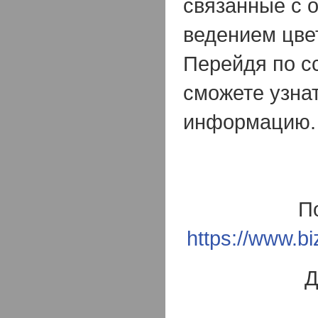
связанные с 
ведением цве
Перейдя по с
сможете узна
информацию
П
https://www.bi
Д