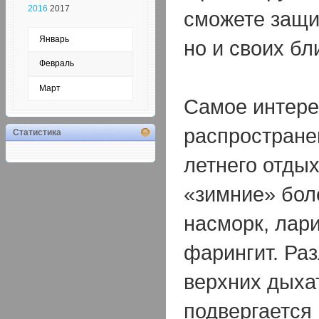
2016
2017
сможете защит
Январь
но и своих бл
Февраль
Март
Самое интере
распростране
Статистика
летнего отды
«зимние» боле
насморк, лари
фарингит. Ра
верхних дыха
подвергается 