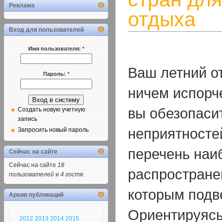
Реклама
отдыха
Вход для пользователей
Имя пользователя:
*
Ваш летний о
Пароль:
*
ничем испорч
вы обезопасит
Создать новую учетную
запись
неприятносте
Запросить новый пароль
перечень наи
Сейчас на сайте
Сейчас на сайте
18
распростране
пользователей
и
4 гостя
.
которым подв
Архив публикаций
Ориентируясь
2012
2013
2014
2015