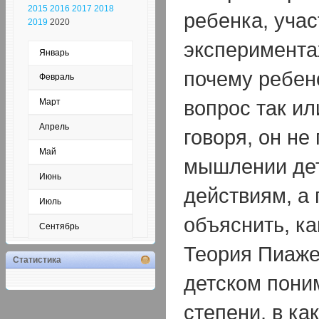
2015
2016
2017
2018
ребенка, учас
2019
2020
эксперимента
Январь
почему ребен
Февраль
вопрос так ил
Март
Апрель
говоря, он не
Май
мышлении дет
Июнь
действиям, а 
Июль
объяснить, ка
Сентябрь
Теория Пиаже
Статистика
детском пони
степени, в ка