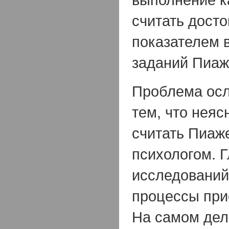
считать дост
показателем 
заданий Пиаж
Проблема осл
тем, что неяс
считать Пиаж
психологом. 
исследовани
процессы при
На самом дел