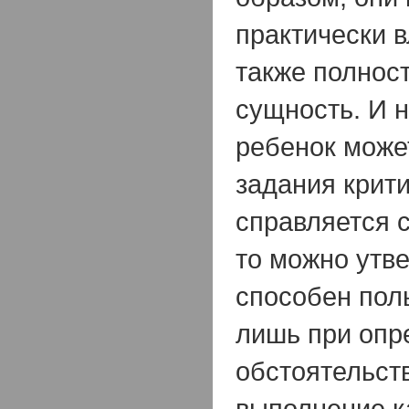
практически 
также полнос
сущность. И н
ребенок може
задания крити
справляется 
то можно утве
способен пол
лишь при опр
обстоятельст
выполнение к