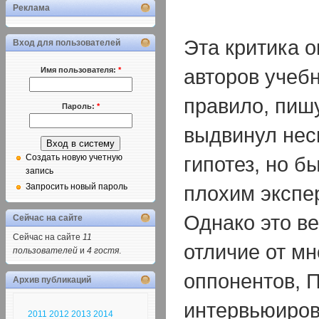
Реклама
Эта критика о
Вход для пользователей
авторов учебн
Имя пользователя:
*
правило, пишу
Пароль:
*
выдвинул нес
гипотез, но б
Создать новую учетную
запись
плохим экспе
Запросить новый пароль
Однако это ве
Сейчас на сайте
Сейчас на сайте
11
отличие от мн
пользователей
и
4 гостя
.
оппонентов, 
Архив публикаций
интервьюиров
2011
2012
2013
2014