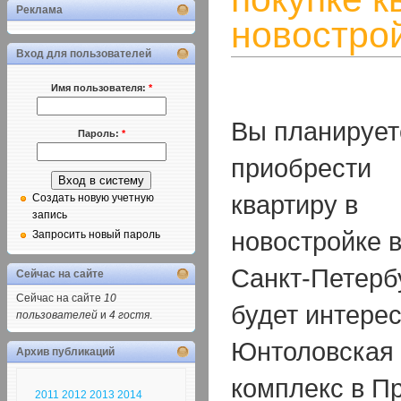
Реклама
новостро
Вход для пользователей
Имя пользователя:
*
Вы планирует
Пароль:
*
приобрести
квартиру в
Создать новую учетную
запись
новостройке 
Запросить новый пароль
Санкт-Петерб
Сейчас на сайте
Сейчас на сайте
10
будет интерес
пользователей
и
4 гостя
.
Юнтоловская 
Архив публикаций
комплекс в П
2011
2012
2013
2014