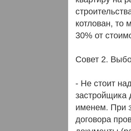
строительства
котлован, то 
30% от стоим
Совет 2. Выб
- Не стоит на
застройщика 
именем. При 
договора про