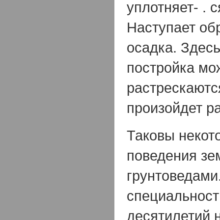
уплотняет- . 
Наступает об
осадка. Здесь
постройка мо
растрескаютс
произойдет р
Таковы некот
поведения зе
грунтоведами.
специальност
десятилетий 