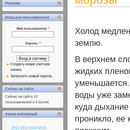
Реклама
Вход для пользователей
Холод медлен
Имя пользователя:
*
землю.
Пароль:
*
В верхнем сл
Создать новую учетную
жидких плено
запись
Запросить новый пароль
уменьшается.
Сейчас на сайте
воды уже заме
Сейчас на сайте
10
пользователей
и
4 гостя
.
куда дыхание
Архив публикаций
проникло, ее 
2012
2013
2014
2015