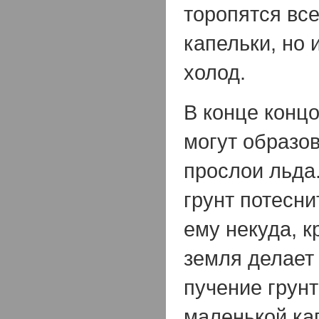
торопятся вс
капельки, но 
холод.
В конце концо
могут образо
прослои льда.
грунт потесни
ему некуда, к
земля делает
пучение грунт
маленькой ка