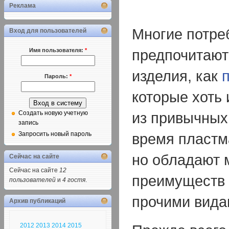
Реклама
Многие потре
Вход для пользователей
предпочитают
Имя пользователя:
*
изделия, как
Пароль:
*
которые хоть 
из привычных
Создать новую учетную
запись
время пластм
Запросить новый пароль
но обладают 
Сейчас на сайте
Сейчас на сайте
12
преимуществ 
пользователей
и
4 гостя
.
прочими вида
Архив публикаций
2012
2013
2014
2015