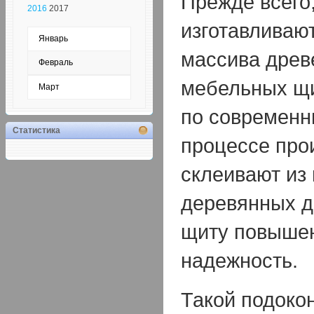
Прежде всего,
2016
2017
изготавливают
Январь
массива древ
Февраль
мебельных щи
Март
по современн
Статистика
процессе прои
склеивают из
деревянных до
щиту повышен
надежность.
Такой подоко