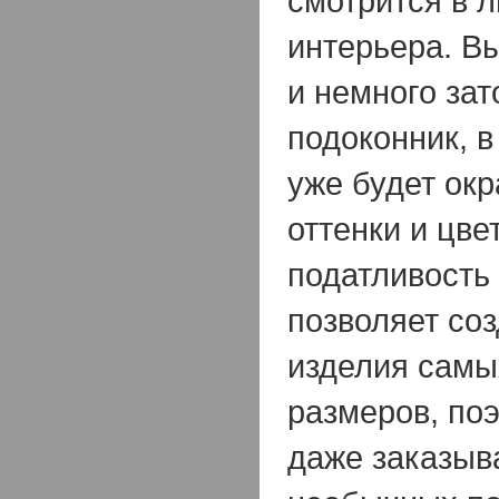
смотрится в 
интерьера. В
и немного за
подоконник, в
уже будет ок
оттенки и цве
податливость
позволяет соз
изделия самы
размеров, по
даже заказыв