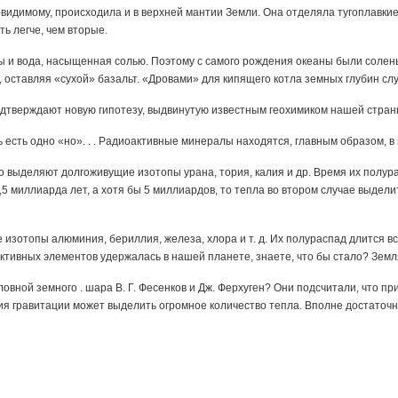
-видимому, происходила и в верхней мантии Земли. Она отделяла тугоплавкие
ь легче, чем вторые.
зы и вода, насыщенная солью. Поэтому с самого рождения океаны были сол
у, оставляя «сухой» базальт. «Дровами» для кипящего котла земных глубин с
дтверждают новую гипотезу, выдвинутую известным геохимиком нашей стра
ь есть одно «но». . . Радиоактивные минералы находятся, главным образом, в
пло выделяют долгоживущие изотопы урана, тория, калия и др. Время их полу
5 миллиарда лет, а хотя бы 5 миллиардов, то тепла во втором случае выдели
изотопы алюминия, бериллия, железа, хлора и т. д. Их полураспад длится вс
активных элементов удержалась в нашей планете, знаете, что бы стало? Земл
ловной земного . шара B. Г. Фесенков и Дж. Ферхуген? Они подсчитали, что 
гия гравитации может выделить огромное количество тепла. Вполне достаточн