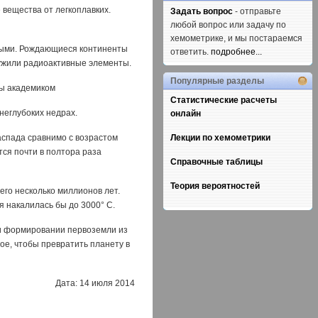
 вещества от легкоплавких.
Задать вопрос
- отправьте
любой вопрос или задачу по
хемометрике, и мы постараемся
еными. Рождающиеся континенты
ответить.
подробнее...
лужили радиоактивные элементы.
Популярные разделы
ны академиком
Статистические расчеты
 неглубоких недрах.
онлайн
распада сравнимо с возрастом
Лекции по хемометрики
тся почти в полтора раза
Справочные таблицы
Теория вероятностей
его несколько миллионов лет.
я накалилась бы до 3000° С.
при формировании первоземли из
ое, чтобы превратить планету в
Дата: 14 июля 2014