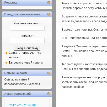
Реклама
Такая плавка пород по зонам, по
Причем первые по весу могли быт
Вход для пользователей
Во время плавки выделялись га
как бы выдавливали из себя вод
Имя пользователя:
*
Выводы тоже логичны. Опыты по
Пароль:
*
A. П. Виноградовым. Только опят
А глубже? Эго пока загадка. Те
Земли. Если нашей планете не 4,
Создать новую учетную
больше.
запись
Запросить новый пароль
Тепло создают и короткоживущие 
Если бы вся энергия этих радио
Сейчас на сайте
А что, если правы знатоки родос
Сейчас на сайте
7
космических частиц только энер
пользователей
и
4 гостя
.
раскаленный газ.
Архив публикаций
2012
2013
2014
2015