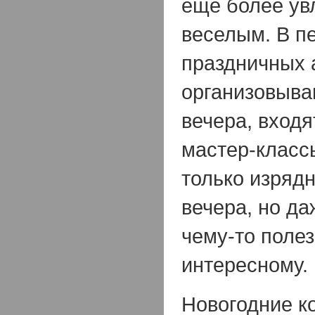
еще более ув
веселым. В п
праздничных 
организовыва
вечера, вход
мастер-класс
только изрядн
вечера, но да
чему-то поле
интересному.
Новогодние к