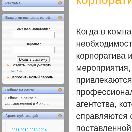
Реклама
Вход для пользователей
Когда в компа
Имя пользователя:
*
необходимост
Пароль:
*
корпоратива 
мероприятия,
Создать новую учетную
запись
привлекаются
Запросить новый пароль
профессиона
Сейчас на сайте
Сейчас на сайте
12
агентства, к
пользователей
и
4 гостя
.
справляются 
Архив публикаций
поставленной
2011
2012
2013
2014