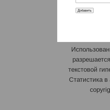
Использован
разрешается
текстовой гип
Статистика в
copyri