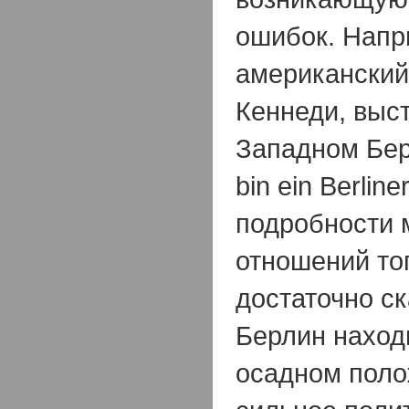
ошибок. Напри
американский
Кеннеди, выст
Западном Берл
bin ein Berlin
подробности
отношений то
достаточно ск
Берлин наход
осадном поло