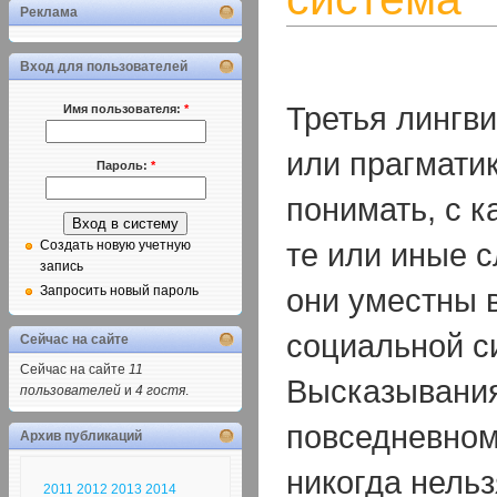
Реклама
Вход для пользователей
Третья лингви
Имя пользователя:
*
или прагмати
Пароль:
*
понимать, с 
те или иные с
Создать новую учетную
запись
они уместны 
Запросить новый пароль
социальной с
Сейчас на сайте
Сейчас на сайте
11
Высказывания
пользователей
и
4 гостя
.
повседневном
Архив публикаций
никогда нель
2011
2012
2013
2014