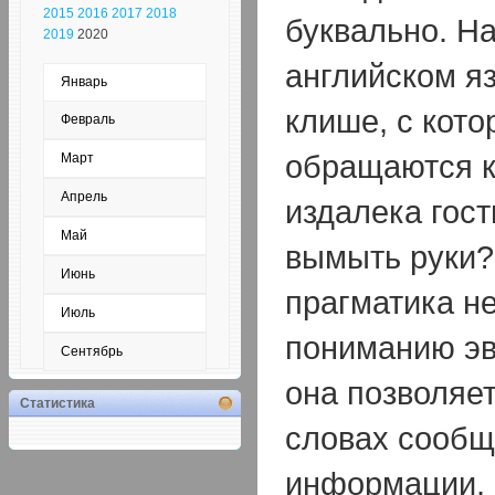
2015
2016
2017
2018
буквально. Н
2019
2020
английском я
Январь
клише, с кот
Февраль
обращаются 
Март
Апрель
издалека гост
Май
вымыть руки?
Июнь
прагматика не
Июль
пониманию эв
Сентябрь
она позволяет
Статистика
словах сообщ
информации, 