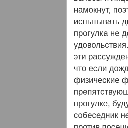
намокнут, поэ
испытывать д
прогулка не д
удовольствия
эти рассужде
что если дожд
физические ф
препятствующ
прогулке, буд
собеседник н
против посещ