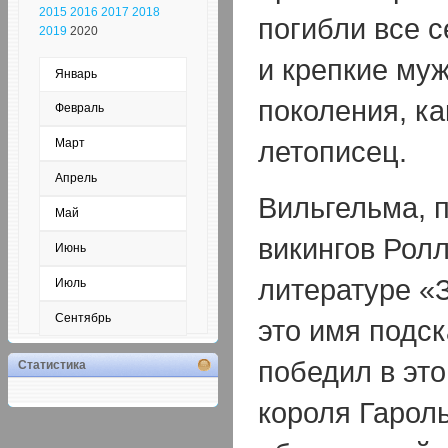
2015
2016
2017
2018
погибли все 
2019
2020
и крепкие му
Январь
поколения, ка
Февраль
летописец.
Март
Апрель
Вильгельма, 
Май
викингов Ролл
Июнь
литературе «
Июль
Сентябрь
это имя подск
победил в эт
Статистика
короля Гарол