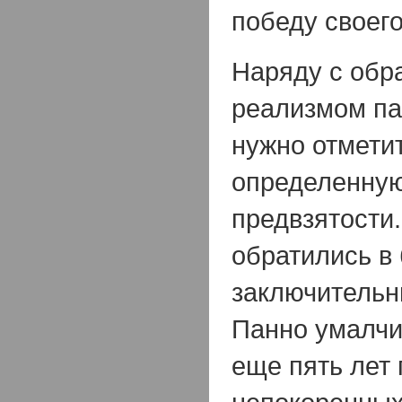
победу своего
Наряду с обр
реализмом па
нужно отмети
определенну
предвзятости
обратились в 
заключительн
Панно умалчи
еще пять лет