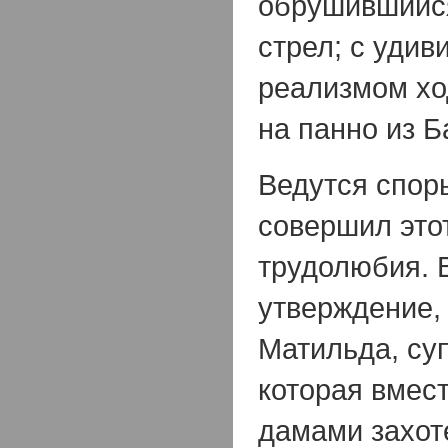
обрушившийся
стрел; с уди
реализмом хо
на панно из Б
Ведутся споры
совершил этот
трудолюбия. 
утверждение, 
Матильда, су
которая вмес
дамами захот