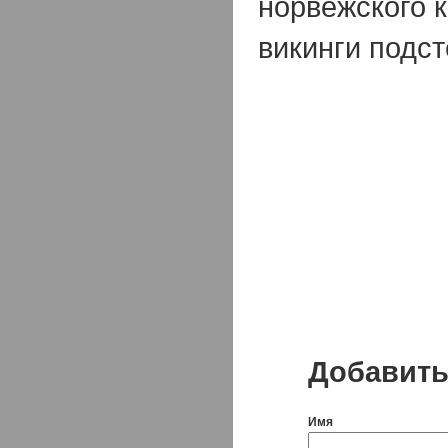
норвежского 
викинги подст
Добавить
Имя