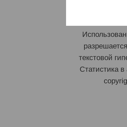
Использован
разрешается
текстовой гип
Статистика в
copyri