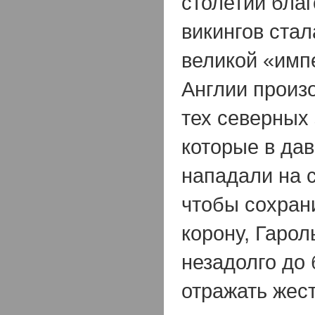
столетий бла
викингов ста
великой «имп
Англии произ
тех северных 
которые в да
нападали на с
чтобы сохран
корону, Гарол
незадолго до 
отражать жес