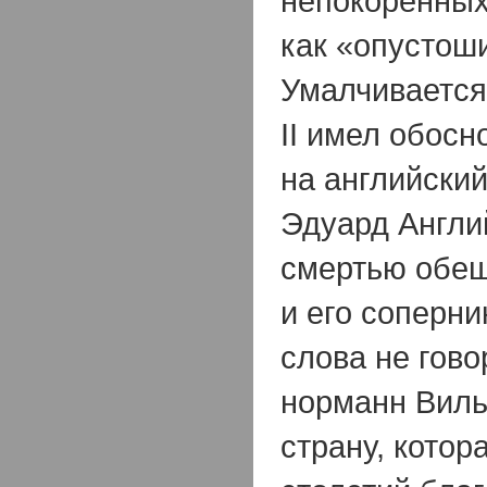
непокоренных
как «опустош
Умалчивается 
II имел обос
на английский
Эдуард Англи
смертью обещ
и его соперни
слова не гово
норманн Виль
страну, котор