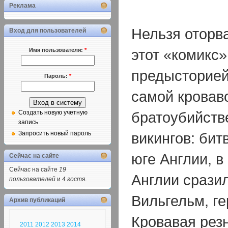
Реклама
Нельзя оторв
Вход для пользователей
этот «комикс» I
Имя пользователя:
*
предысторией
Пароль:
*
самой кровав
братоубийств
Создать новую учетную
запись
викингов: бит
Запросить новый пароль
юге Англии, в
Сейчас на сайте
Сейчас на сайте
19
Англии сразил
пользователей
и
4 гостя
.
Вильгельм, г
Архив публикаций
Кровавая резн
2011
2012
2013
2014