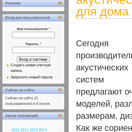
Реклама
для дома
Вход для пользователей
Имя пользователя:
*
Сегодня
Пароль:
*
производител
акустических
Создать новую учетную
запись
систем
Запросить новый пароль
предлагают о
Сейчас на сайте
Сейчас на сайте
11
моделей, раз
пользователей
и
4 гостя
.
размерам, диз
Архив публикаций
Как же сориен
2011
2012
2013
2014