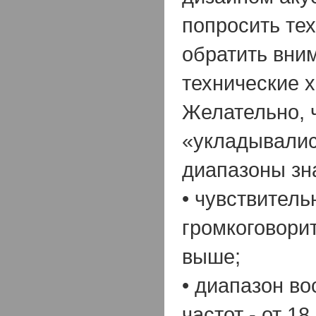
попросить тех
обратить вним
технические х
Желательно, 
«укладывали
диапазоны зн
• чувствитель
громкоговорит
выше;
• диапазон в
частот - от 18