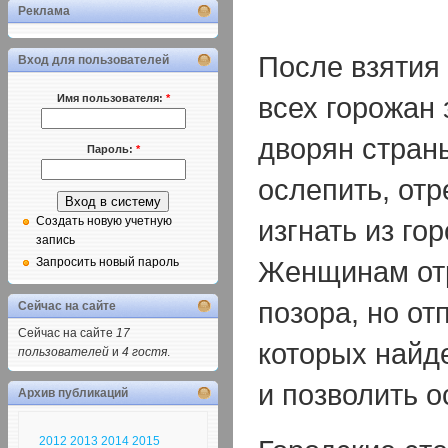
Реклама
После взятия
Вход для пользователей
всех горожан 
Имя пользователя:
*
дворян страны
Пароль:
*
ослепить, отр
изгнать из го
Создать новую учетную
запись
Женщинам отр
Запросить новый пароль
позора, но от
Сейчас на сайте
Сейчас на сайте
17
которых найде
пользователей
и
4 гостя
.
и позволить о
Архив публикаций
2012
2013
2014
2015