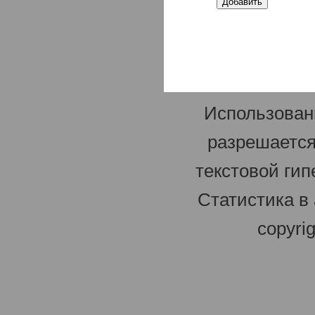
Использован
разрешается
текстовой гип
Статистика в
copyri