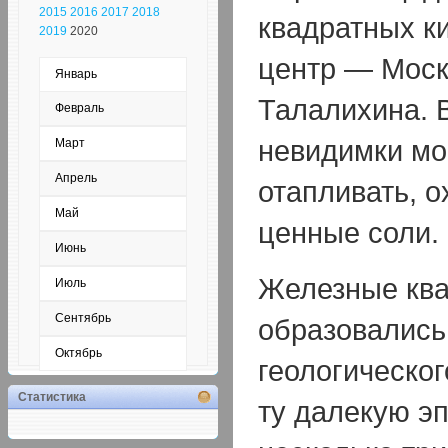
2015
2016
2017
2018
квадратных к
2019
2020
центр — Моск
Январь
Талалихина. 
Февраль
невидимки мог
Март
Апрель
отапливать, о
Май
ценные соли.
Июнь
Железные кв
Июль
Сентябрь
образовались
Октябрь
геологическог
Статистика
ту далекую э