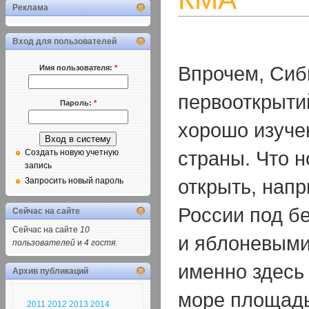
Реклама
Вход для пользователей
Впрочем, Сиб
Имя пользователя:
*
первооткрыти
Пароль:
*
хорошо изуче
страны. Что 
Создать новую учетную
запись
открыть, нап
Запросить новый пароль
России под б
Сейчас на сайте
Сейчас на сайте
10
и яблоневыми
пользователей
и
4 гостя
.
именно здесь
Архив публикаций
море площадь
2011
2012
2013
2014