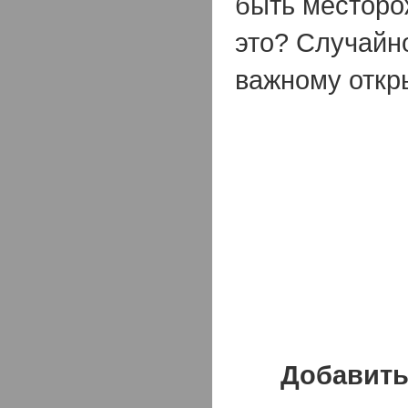
быть месторо
это? Случайно
важному отк
Добавить