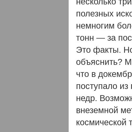
несколько три
полезных иск
немногим бол
тонн — за по
Это факты. Н
объяснить? М
что в докемб
поступало из
недр. Возможн
внеземной ме
космической 