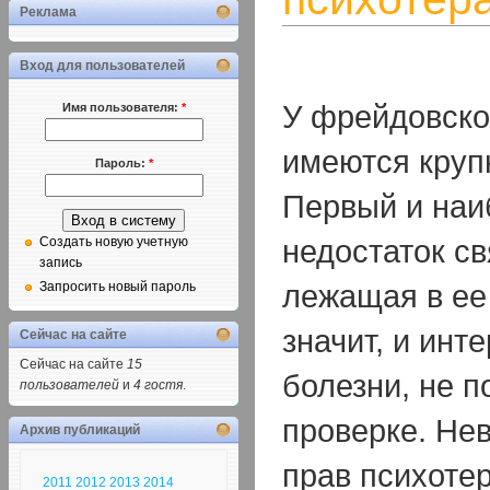
Реклама
Вход для пользователей
У фрейдовско
Имя пользователя:
*
имеются круп
Пароль:
*
Первый и наи
недостаток св
Создать новую учетную
запись
лежащая в ее 
Запросить новый пароль
значит, и инт
Сейчас на сайте
Сейчас на сайте
15
болезни, не п
пользователей
и
4 гостя
.
проверке. Не
Архив публикаций
прав психотер
2011
2012
2013
2014