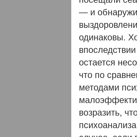
— и обнаружи
выздоровлени
одинаковы. Хо
впоследствии 
остается нес
что по сравн
методами пси
малоэффекти
возразить, чт
психоанализа 