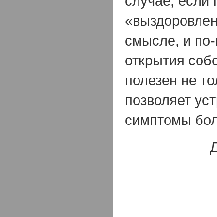
случае, если
«выздоровлен
смысле, и по
открытия соб
полезен не то
позволяет ус
симптомы бол
Д