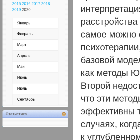
2015
2016
2017
2018
интерпретаци
2019
2020
расстройства 
Январь
самое можно 
Февраль
психотерапии
Март
Апрель
базовой моде
Май
как методы Ю
Июнь
Второй недост
Июль
что эти мето
Сентябрь
эффективны т
Статистика
случаях, когд
к углубленно