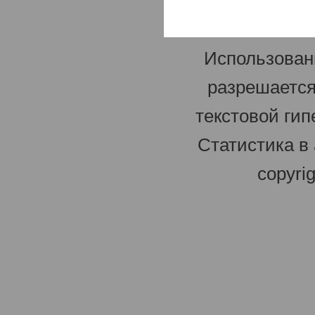
Использован
разрешается
текстовой гип
Статистика в
copyri