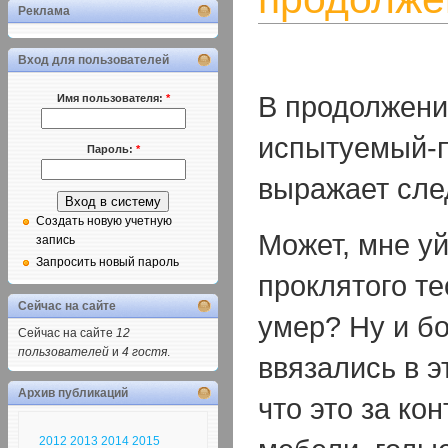
Реклама
Вход для пользователей
В продолжени
Имя пользователя:
*
испытуемый-
Пароль:
*
выражает сл
Создать новую учетную
Может, мне уй
запись
Запросить новый пароль
проклятого те
Сейчас на сайте
умер? Ну и б
Сейчас на сайте
12
пользователей
и
4 гостя
.
ввязались в эт
Архив публикаций
что это за кон
2012
2013
2014
2015