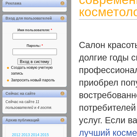
Реклама
косметол
Вход для пользователей
Имя пользователя:
*
Салон красо
Пароль:
*
долгие годы 
профессионал
Создать новую учетную
запись
приобрел поп
Запросить новый пароль
востребованн
Сейчас на сайте
Сейчас на сайте
11
потребителей
пользователей
и
4 гостя
.
услуг. Если 
Архив публикаций
лучший косме
2012
2013
2014
2015