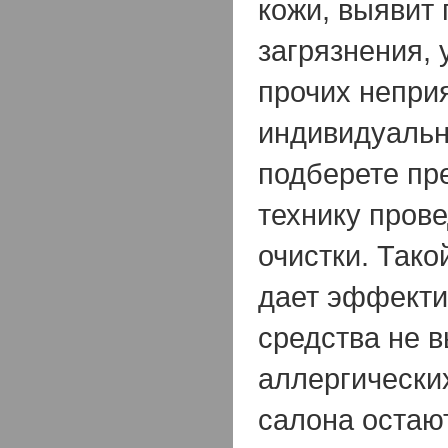
кожи, выявит
загрязнения, 
прочих непри
индивидуальн
подберете пр
технику пров
очистки. Тако
дает эффекти
средства не 
аллергически
салона остаю