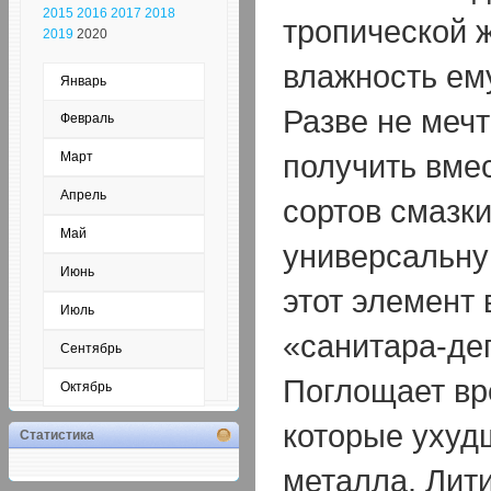
2015
2016
2017
2018
тропической 
2019
2020
влажность ем
Январь
Разве не меч
Февраль
получить вме
Март
Апрель
сортов смазки
Май
универсальну
Июнь
этот элемент
Июль
«санитара-де
Сентябрь
Поглощает вр
Октябрь
которые ухуд
Статистика
металла. Лит