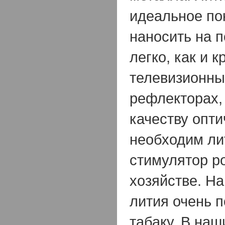
идеальное по
наносить на п
легко, как и к
телевизионных
рефлекторах,
качеству опти
необходим ли
стимулятор р
хозяйстве. Н
лития очень п
табаку. В наш