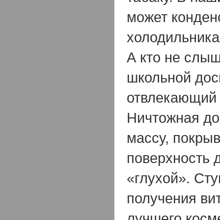
может конденс
холодильника
А кто не слыш
школьной доск
отвлекающий 
Ничтожная до
массу, покр
поверхность д
«глухой». Сту
получения ви
лучшего косм