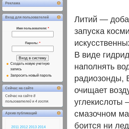
Реклама
Литий — доба
Вход для пользователей
запуска косми
Имя пользователя:
*
искусственны
Пароль:
*
В виде гидри
наполнять во
Создать новую учетную
запись
радиозонды, 
Запросить новый пароль
очищает возд
Сейчас на сайте
Сейчас на сайте
8
углекислоты 
пользователей
и
4 гостя
.
смазочном ма
Архив публикаций
боится ни лед
2011
2012
2013
2014