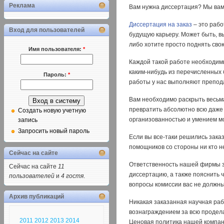
Реклама
Вам нужна диссертация? Мы вам 
Диссертация на заказ
– это рабо
Вход для пользователей
будущую карьеру. Может быть, вы
либо хотите просто поднять св
Имя пользователя:
*
Каждой такой работе необходимы
каким-нибудь из перечисленных 
Пароль:
*
работы у нас выполняют препод
Вам необходимо раскрыть весьма
превратить абсолютно всю даже
Создать новую учетную
организованностью и умением м
запись
Запросить новый пароль
Если вы все-таки решились зака
помощников со стороны ни кто н
Сейчас на сайте
Ответственность нашей фирмы з
Сейчас на сайте
11
диссертацию, а также пояснить ч
пользователей
и
4 гостя
.
вопросы комиссии вас не должны 
Архив публикаций
Никакая заказанная научная раб
вознаграждением за всю продела
2011
2012
2013
2014
Ценовая политика нашей компан