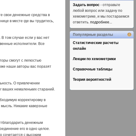
Задать вопрос
- отправьте
любой вопрос или задачу по
е свои денежные средства в
хемометрике, и мы постараемся
нице в месте где вы трудитесь,
ответить.
подробнее...
Популярные разделы
В том случае если у вас нет
Статистические расчеты
твенные исполнители. Все
онлайн
Лекции по хемометрики
оры смогут с легкостью
кже наши авторы вас поразят
Справочные таблицы
Теория вероятностей
ьность. О привлечении
ог ваших немаленьких стараний.
бходимую корректировку в
ь мысль. Никакие каверзные
 отблагодарить денежным
оединение его в одно целое.
о сочетается с высоким