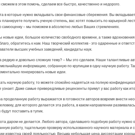
сможем в этом помочь, сделаем все быстро, качественно и недорого.
та в которые нужно вкладывать свои финансовые сбережения. Вы вкладывает
 планируете получить ученую степень, вас хотят повысить по карьерной лест
ою самооценку – мы поможем в абсолютно любых Ваших стремлениях.
 новые идеи, большое количество свободного времени, а также вдохновения. 
благо, обратитесь к нам. Наш творческий коллектив - это одаренные и ответс
аватели высших учебных заведений, кандидаты наук.
 редкую и довольно сложную тему? – Мы это сделаем. Наши талантливые авт
 мельчайшую информацию, собранную по крупицам в одну научную работу. Та
оментально генерировать новые идеи.
зать научную работу, то можете спокойно надеяться на полную конфиденциал
е узнает. Даже самые привередливые рецензенты примут у вас работу как ит
а проделанную работу выражается в готовности авторов вовремя внести нео
еловеку, для которого делается эта работа, в каком направлении развивалас
будут поставить в тупик.
ота даром не делается. Любого автора, сделавшего подобную работу нужно
нную работу, тщательную проверку использованного научного материала и с
ии известна своей лояльностью. Весьма небольшая цена диссертации хорош