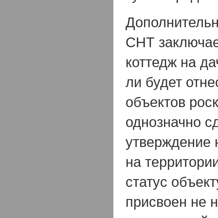
Дополнительн
СНТ заключает
коттедж на да
ли будет отне
объектов рос
однозначно с
утверждение 
на территори
статус объек
присвоен не 