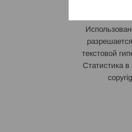
Использован
разрешается
текстовой гип
Статистика в
copyri