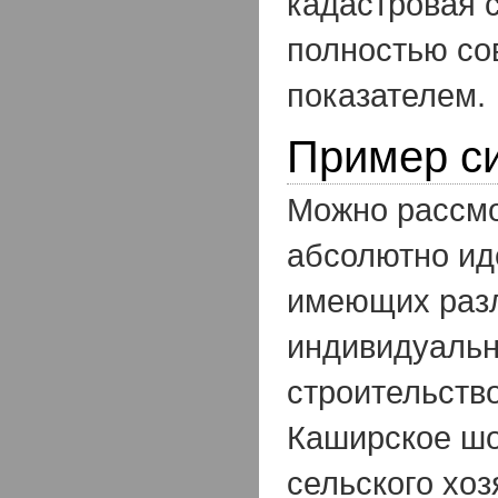
кадастровая 
полностью со
показателем.
Пример с
Можно рассмо
абсолютно ид
имеющих разл
индивидуаль
строительств
Каширское шо
сельского хоз