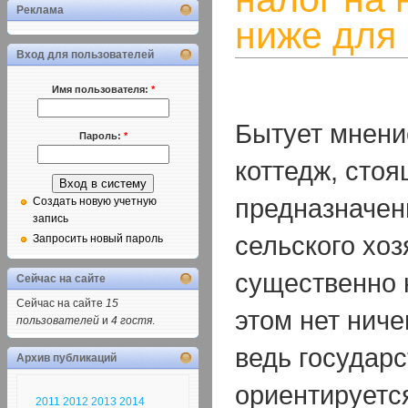
Реклама
ниже для
Вход для пользователей
Имя пользователя:
*
Бытует мнение
Пароль:
*
коттедж, стоя
предназначен
Создать новую учетную
запись
сельского хоз
Запросить новый пароль
существенно 
Сейчас на сайте
Сейчас на сайте
15
этом нет ниче
пользователей
и
4 гостя
.
ведь государс
Архив публикаций
ориентируетс
2011
2012
2013
2014