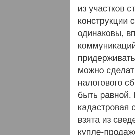
из участков с
конструкции 
одинаковы, в
коммуникаций
придерживатьс
можно сделат
налогового с
быть равной.
кадастровая 
взята из свед
купле-продаж